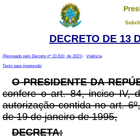
Pres
Subch
DECRETO DE 13 
(Revogado pelo Decreto nº 10.810, de 2021)
Vigência
Texto para impressão
O PRESIDENTE DA REPÚ
confere o art. 84, inciso IV,
autorização contida no art. 6º,
de 19 de janeiro de 1995,
DECRETA: