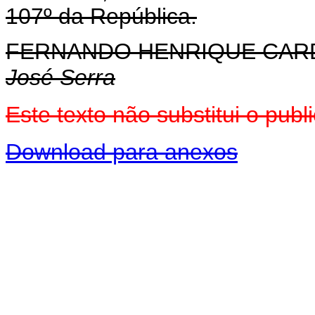
107º da República.
FERNANDO HENRIQUE CA
José Serra
Este texto não substitui o pu
Download para anexos