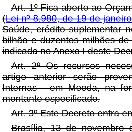
Art. 1º Fica aberto ao Orça
(
Lei nº 8.980, de 19 de janeir
Saúde, crédito suplementar 
bilhão e duzentos milhões de
indicada no Anexo I deste Dec
Art. 2º Os recursos neces
artigo anterior serão prov
Internas - em Moeda, na fo
montante especificado.
Art. 3º Este Decreto entra e
Brasília, 13 de novembro 