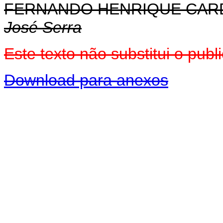
FERNANDO HENRIQUE CA
José Serra
Este texto não substitui o pu
Download para anexos