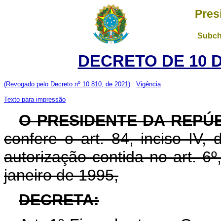
Pres
Subch
DECRETO DE 10 
(Revogado pelo Decreto nº 10.810, de 2021)
Vigência
Texto para impressão
O PRESIDENTE DA REPÚ
confere o art. 84, inciso IV,
autorização contida no art. 6º,
janeiro de 1995,
DECRETA: