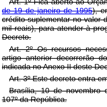
Art. 1º Fica aberto ao Orça
de 19 de janeiro de 1995
), 
crédito suplementar no valor 
mil reais), para atender à pr
Decreto.
Art. 2º Os recursos neces
artigo anterior decorrerão 
indicada no Anexo II deste De
Art. 3º Este decreto entra e
Brasília, 10 de novembro 
107º da República.