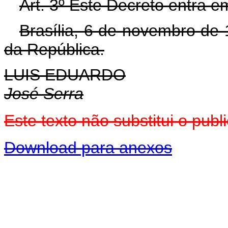
Art. 3º Este Decreto entra e
Brasília, 6 de novembro de
da República.
LUIS EDUARDO
José Serra
Este texto não substitui o pu
Download para anexos