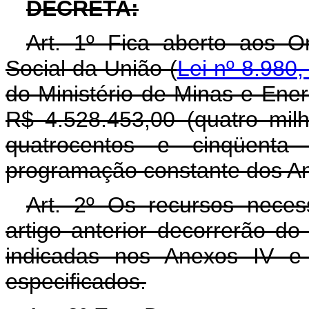
DECRETA:
Art. 1º Fica aberto aos O
Social da União (
Lei nº 8.980,
do Ministério de Minas e Ener
R$ 4.528.453,00 (quatro milh
quatrocentos e cinqüenta
programação constante dos Anex
Art. 2º Os recursos neces
artigo anterior decorrerão d
indicadas nos Anexos IV e
especificados.