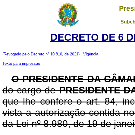
Pres
Subch
DECRETO DE 6 D
(Revogado pelo Decreto nº 10.810, de 2021)
Vigência
Texto para impressão
O PRESIDENTE DA CÂMA
do cargo de
PRESIDENTE D
que lhe confere o art. 84, in
vista a autorização contida no 
da Lei nº 8.980, de 19 de jane