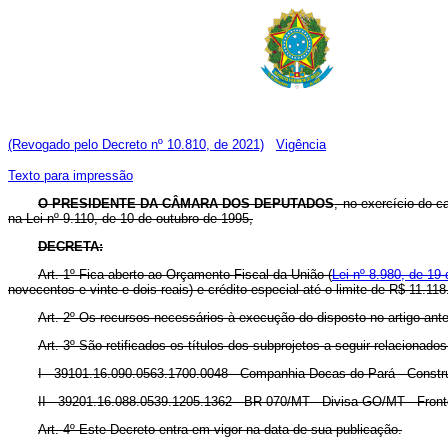
(Revogado pelo Decreto nº 10.810, de 2021)
Vigência
Texto para impressão
O PRESIDENTE DA CÂMARA DOS DEPUTADOS
, no exercício do 
na Lei nº 9.110, de 10 de outubro de 1995,
DECRETA:
Art. 1º Fica aberto ao Orçamento Fiscal da União (
Lei nº 8.980, de 19 
novecentos e vinte e dois reais) e crédito especial até o limite de R$ 11.1
Art. 2º Os recursos necessários à execução do disposto no artigo ant
Art. 3º São retificados os títulos dos subprojetos a seguir relacionado
I - 39101.16.090.0563.1700.0048 - Companhia Docas do Pará - Constr
II - 39201.16.088.0539.1205.1362 - BR-070/MT - Divisa GO/MT - Frontei
Art. 4º Este Decreto entra em vigor na data de sua publicação.