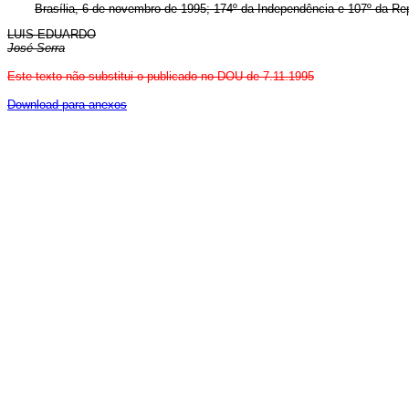
Brasília, 6 de novembro de 1995; 174º da Independência e 107º da Rep
LUIS EDUARDO
José Serra
Este texto não substitui o publicado no DOU de 7.11.1995
Download para anexos