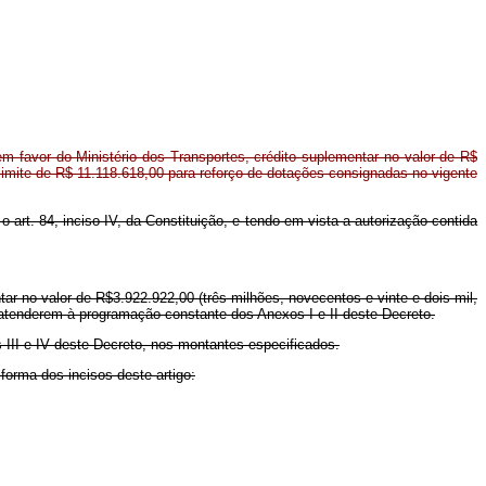
m favor do Ministério dos Transportes, crédito suplementar no valor de R$
 limite de R$ 11.118.618,00 para reforço de dotações consignadas no vigente
 o art. 84, inciso IV, da Constituição, e tendo em vista a autorização contida
tar no valor de R$3.922.922,00 (três milhões, novecentos e vinte e dois mil,
ra atenderem à programação constante dos Anexos I e II deste Decreto.
 III e IV deste Decreto, nos montantes especificados.
 forma dos incisos deste artigo: