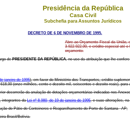
Presidência da República
Casa Civil
Subchefia para Assuntos Jurídicos
DECRETO DE 6 DE NOVEMBRO DE 1995.
Abre ao Orçamento Fiscal da União, e
3.922.922,00, e crédito especial até o
orçamento.
cargo de
PRESIDENTE DA REPÚBLICA
, no uso da atribuição que lhe confere
de janeiro de 1995
), em favor do Ministério dos Transportes, crédito suplemen
18.618,00 (onze milhões, cento e dezoito mil, seiscentos e dezoito reais), pa
erior decorrerão da anulação de dotações orçamentárias indicadas nos Anexos
s, integrantes da
Lei nº 8.980, de 19 de janeiro de 1995
, e suas alterações, na
ução do Pátio de Conteineres e Reaparelhamento do Porto de Santana - AP;
ra Brasil/Bolívia.