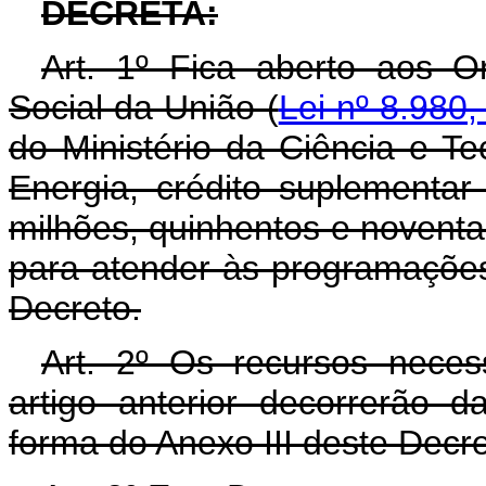
DECRETA:
Art. 1º Fica aberto aos O
Social da União (
Lei nº 8.980,
do Ministério da Ciência e Te
Energia, crédito suplementar
milhões, quinhentos e noventa e
para atender às programações
Decreto.
Art. 2º Os recursos neces
artigo anterior decorrerão 
forma do Anexo III deste Decre