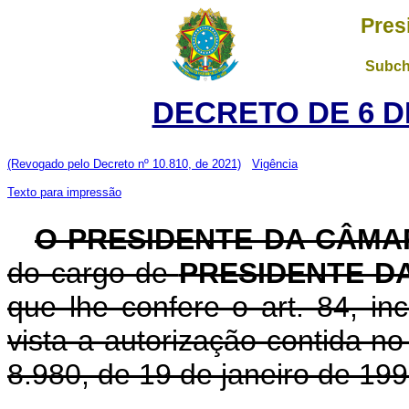
Pres
Subch
DECRETO DE 6 D
(Revogado pelo Decreto nº 10.810, de 2021)
Vigência
Texto para impressão
O PRESIDENTE DA CÂMA
do cargo de
PRESIDENTE D
que lhe confere o art. 84, in
vista a autorização contida no a
8.980, de 19 de janeiro de 199