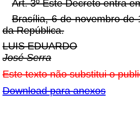
Art. 3º Este Decreto entra e
Brasília, 6 de novembro de
da República.
LUIS EDUARDO
José Serra
Este texto não substitui o pu
Download para anexos