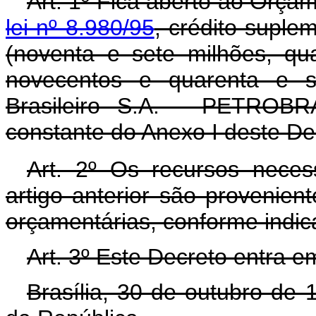
Art. 1º Fica aberto ao Orçam
lei nº 8.980/95
, crédito suple
(noventa e sete milhões, qu
novecentos e quarenta e se
Brasileiro S.A. - PETROBR
constante do Anexo I deste De
Art. 2º Os recursos neces
artigo anterior são provenien
orçamentárias, conforme indic
Art. 3º Este Decreto entra e
Brasília, 30 de outubro de