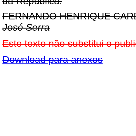
da República.
FERNANDO HENRIQUE CA
José Serra
Este texto não substitui o pu
Download para anexos