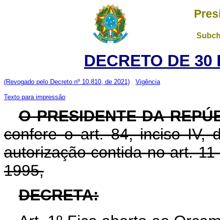
Pres
Subch
DECRETO DE 30 
(Revogado pelo Decreto nº 10.810, de 2021)
Vigência
Texto para impressão
O PRESIDENTE DA REPÚ
confere o art. 84, inciso IV,
autorização contida no art. 11
1995,
DECRETA: