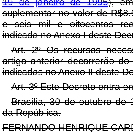
19 de janeiro de 1995
), em
suplementar no valor de R$8.6
e seis mil e oitocentos re
indicada no Anexo I deste Dec
Art. 2º Os recursos neces
artigo anterior decorrerão d
indicadas no Anexo II deste D
Art. 3º Este Decreto entra e
Brasília, 30 de outubro de
da República.
FERNANDO HENRIQUE CA