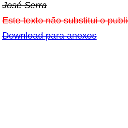
José Serra
Este texto não substitui o pu
Download para anexos