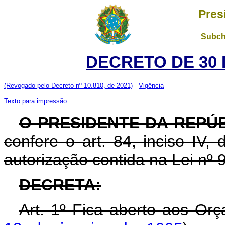
Pres
Subch
DECRETO DE 30 
(Revogado pelo Decreto nº 10.810, de 2021)
Vigência
Texto para impressão
O PRESIDENTE DA REPÚ
confere o art. 84, inciso IV,
autorização contida na Lei nº 
DECRETA:
Art. 1º Fica aberto aos Or