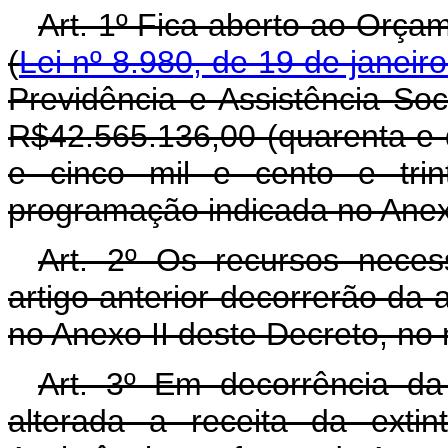
Art. 1º Fica aberto ao Orça
(
Lei nº 8.980, de 19 de janeir
Previdência e Assistência Soc
R$42.565.136,00 (quarenta e 
e cinco mil e cento e trin
programação indicada no Anex
Art. 2º Os recursos neces
artigo anterior decorrerão da 
no Anexo II deste Decreto, no
Art. 3º Em decorrência da 
alterada a receita da exti