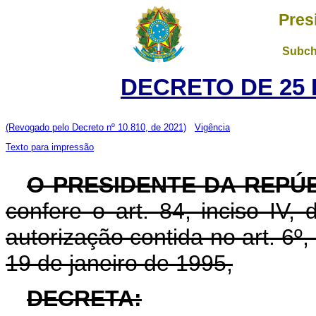
Pres
Subch
DECRETO DE 25 
(Revogado pelo Decreto nº 10.810, de 2021)
Vigência
Texto para impressão
O PRESIDENTE DA REPÚ
confere o art. 84, inciso IV,
autorização contida no art. 6º, 
19 de janeiro de 1995,
DECRETA: