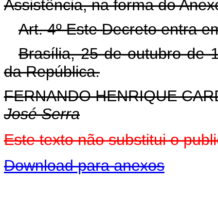
Assistência, na forma do Anexo
Art. 4º Este Decreto entra e
Brasília, 25 de outubro de
da República.
FERNANDO HENRIQUE CA
José Serra
Este texto não substitui o pu
Download para anexos