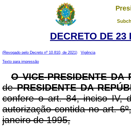
Pres
Subch
DECRETO DE 23 
(Revogado pelo Decreto nº 10.810, de 2021)
Vigência
Texto para impressão
O VICE-PRESIDENTE DA
de
PRESIDENTE DA REPÚB
confere o art. 84, inciso IV,
autorização contida no art. 6º,
janeiro de 1995,