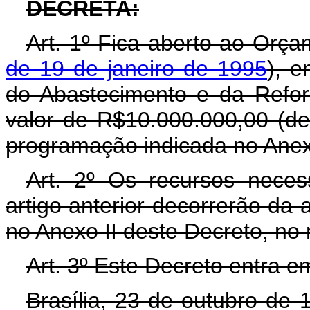
DECRETA:
Art. 1º Fica aberto ao Orça
de 19 de janeiro de 1995
), e
do Abastecimento e da Refor
valor de R$10.000.000,00 (de
programação indicada no Anex
Art. 2º Os recursos neces
artigo anterior decorrerão da 
no Anexo II deste Decreto, no
Art. 3º Este Decreto entra e
Brasília, 23 de outubro de