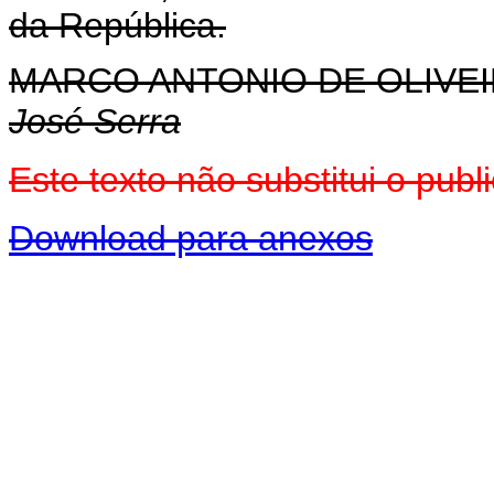
da República.
MARCO ANTONIO DE OLIVEI
José Serra
Este texto não substitui o pu
Download para anexos