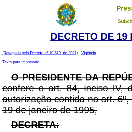
Pres
Subch
DECRETO DE 19 
(Revogado pelo Decreto nº 10.810, de 2021)
Vigência
Texto para impressão
O PRESIDENTE DA REPÚ
confere o art. 84, inciso IV,
autorização contida no art. 6º, 
19 de janeiro de 1995,
DECRETA: