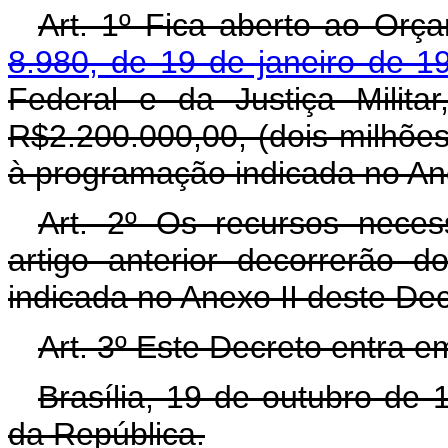
Art. 1º Fica aberto ao Orç
8.980, de 19 de janeiro de 1
Federal e da Justiça Milita
R$2.200.000,00, (dois milhões
à programação indicada no Ane
Art. 2º Os recursos neces
artigo anterior decorrerão 
indicada no Anexo II deste De
Art. 3º Este Decreto entra e
Brasília, 19 de outubro de
da República.