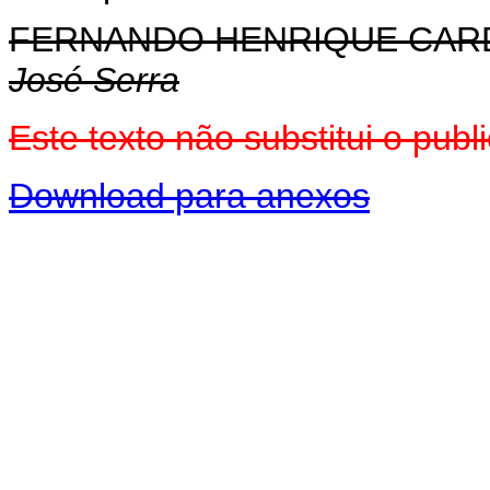
FERNANDO HENRIQUE CA
José Serra
Este texto não substitui o pu
Download para anexos