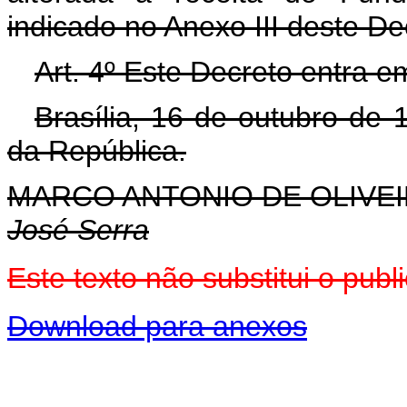
indicado no Anexo III deste De
Art. 4º Este Decreto entra e
Brasília, 16 de outubro de
da República.
MARCO ANTONIO DE OLIVEI
José Serra
Este texto não substitui o pu
Download para anexos