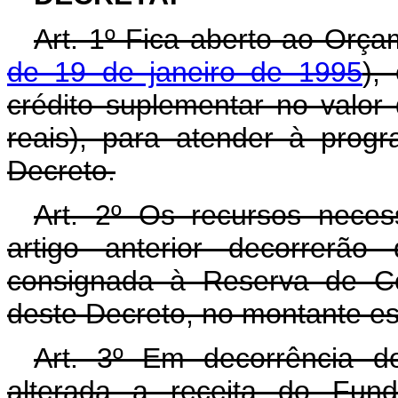
Art. 1º Fica aberto ao Orça
de 19 de janeiro de 1995
),
crédito suplementar no valo
reais), para atender à prog
Decreto.
Art. 2º Os recursos neces
artigo anterior decorrerão
consignada à Reserva de Co
deste Decreto, no montante es
Art. 3º Em decorrência do
alterada a receita do Fund