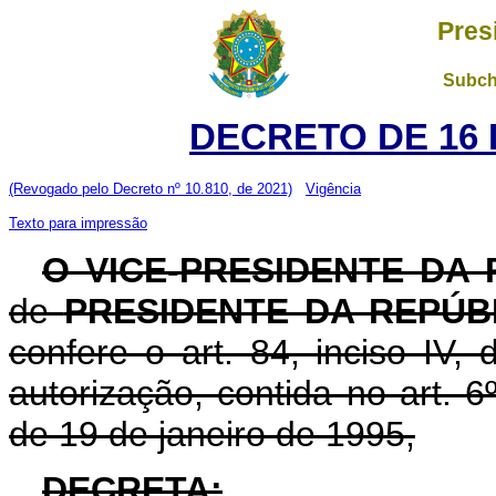
Pres
Subch
DECRETO DE 16 
(Revogado pelo Decreto nº 10.810, de 2021)
Vigência
Texto para impressão
O VICE-PRESIDENTE DA 
de
PRESIDENTE DA REPÚB
confere o art. 84, inciso IV,
autorização, contida no art. 6º
de 19 de janeiro de 1995,
DECRETA: