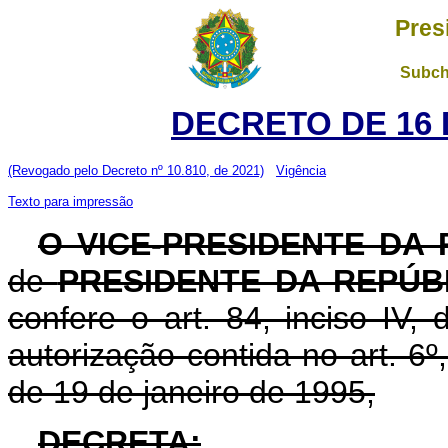
Pres
Subch
DECRETO DE 16 
(Revogado pelo Decreto nº 10.810, de 2021)
Vigência
Texto para impressão
O VICE-PRESIDENTE DA
de
PRESIDENTE DA REPÚB
confere o art. 84, inciso IV,
autorização contida no art. 6º,
de 19 de janeiro de 1995,
DECRETA: