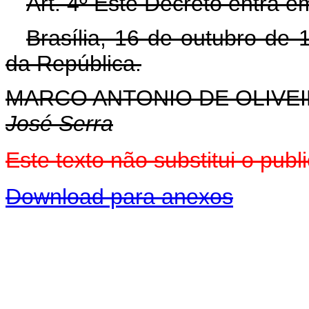
Art. 4º Este Decreto entra e
Brasília, 16 de outubro de
da República.
MARCO ANTONIO DE OLIVEI
José Serra
Este texto não substitui o pu
Download para anexos