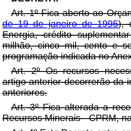
Art. 1º Fica aberto ao Orça
de 19 de janeiro de 1995
),
Energia, crédito suplement
milhão, cinco mil, cento e s
programação indicada no Anex
Art. 2º Os recursos neces
artigo anterior decorrerão da 
anteriores.
Art. 3º Fica alterada a re
Recursos Minerais - CPRM, na 