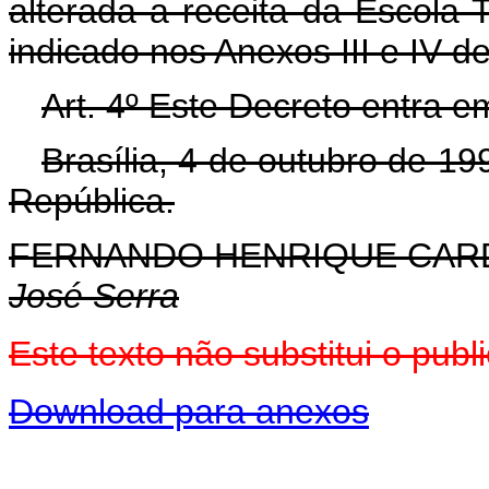
alterada a receita da Escola
indicado nos Anexos III e IV d
Art. 4º Este Decreto entra e
Brasília, 4 de outubro de 1
República.
FERNANDO HENRIQUE CA
José Serra
Este texto não substitui o pu
Download para anexos