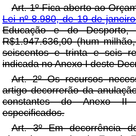
Art. 1º Fica aberto ao Orçam
Lei nº 8.980, de 19 de janeir
Educação e do Desporto, c
R$1.947.636,00 (hum milhão,
seiscentos e trinta e seis 
indicada no Anexo I deste Dec
Art. 2º Os recursos neces
artigo decorrerão da anulaçã
constantes do Anexo II 
especificados.
Art. 3º Em decorrência do