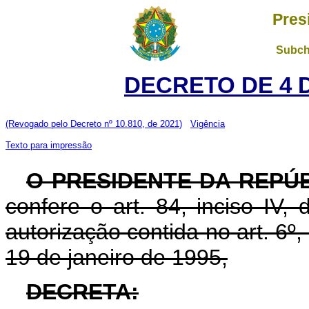
Pres
Subch
DECRETO DE 4 
(Revogado pelo Decreto nº 10.810, de 2021)
Vigência
Texto para impressão
O PRESIDENTE DA REPÚ
confere o art. 84, inciso IV,
autorização contida no art. 6º, 
19 de janeiro de 1995,
DECRETA: