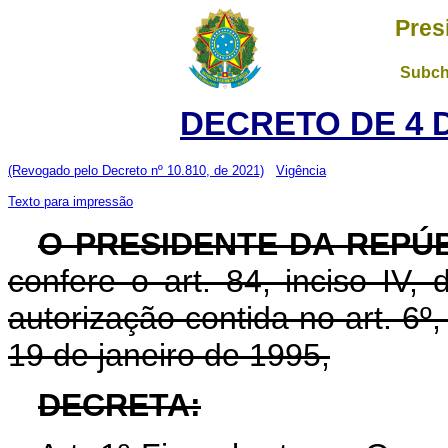
Pres
Subch
DECRETO DE 4 
(Revogado pelo Decreto nº 10.810, de 2021)
Vigência
Texto para impressão
O PRESIDENTE DA REPÚ
confere o art. 84, inciso IV,
autorização contida no art. 6º,
19 de janeiro de 1995,
DECRETA: