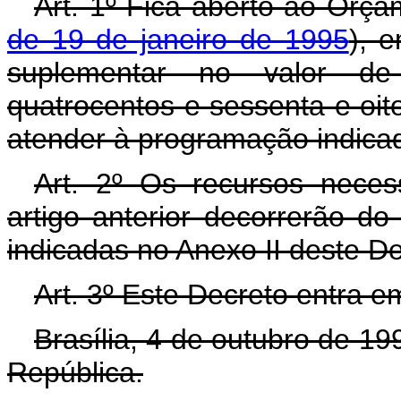
Art. 1º Fica aberto ao Orça
de 19 de janeiro de 1995
), 
suplementar no valor de
quatrocentos e sessenta e oito
atender à programação indicad
Art. 2º Os recursos neces
artigo anterior decorrerão d
indicadas no Anexo II deste D
Art. 3º Este Decreto entra e
Brasília, 4 de outubro de 1
República.