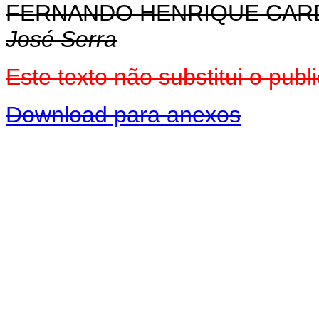
FERNANDO HENRIQUE CA
José Serra
Este texto não substitui o pu
Download para anexos