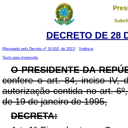
Pres
Subch
DECRETO DE 28 
(Revogado pelo Decreto nº 10.810, de 2021)
Vigência
Texto para impressão
O PRESIDENTE DA REPÚ
confere o art. 84, inciso IV,
autorização contida no art. 6º, 
de 19 de janeiro de 1995,
DECRETA: