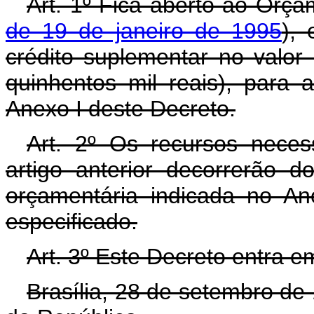
Art. 1º Fica aberto ao Orça
de 19 de janeiro de 1995
),
crédito suplementar no valo
quinhentos mil reais), para
Anexo I deste Decreto.
Art. 2º Os recursos neces
artigo anterior decorrerão 
orçamentária indicada no An
especificado.
Art. 3º Este Decreto entra e
Brasília, 28 de setembro de