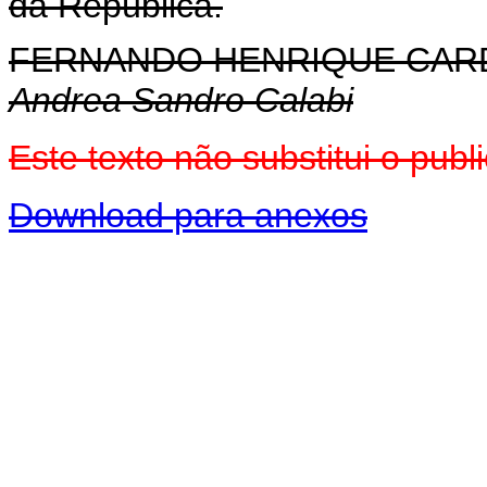
da República.
FERNANDO HENRIQUE CA
Andrea Sandro Calabi
Este texto não substitui o pu
Download para anexos