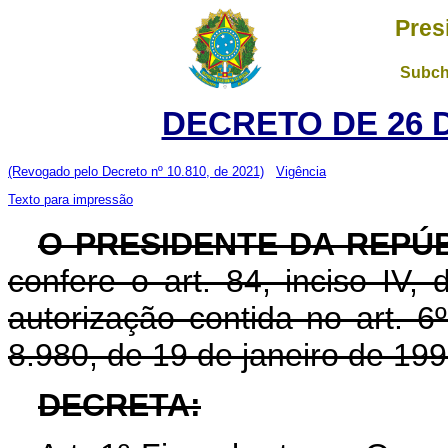
Pres
Subch
DECRETO DE 26 
(Revogado pelo Decreto nº 10.810, de 2021)
Vigência
Texto para impressão
O PRESIDENTE DA REPÚ
confere o art. 84, inciso IV,
autorização contida no art. 6º,
8.980, de 19 de janeiro de 199
DECRETA: