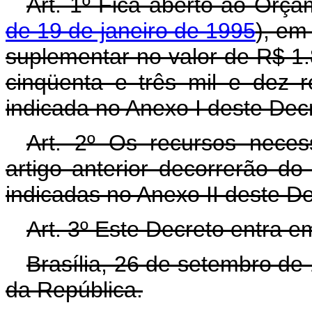
Art. 1º Fica aberto ao Orça
de 19 de janeiro de 1995
), em
suplementar no valor de R$ 1.
cinqüenta e três mil e dez 
indicada no Anexo I deste Dec
Art. 2º Os recursos neces
artigo anterior decorrerão d
indicadas no Anexo II deste D
Art. 3º Este Decreto entra e
Brasília, 26 de setembro de
da República.