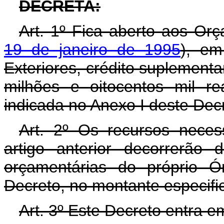
DECRETA:
Art. 1º Fica aberto aos Or
19 de janeiro de 1995
), em
Exteriores, crédito suplementa
milhões e oitocentos mil r
indicada no Anexo I deste Dec
Art. 2º Os recursos neces
artigo anterior decorrerão
orçamentárias do próprio Ó
Decreto, no montante especifi
Art. 3º Este Decreto entra e