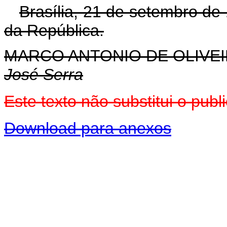
Brasília, 21 de setembro de
da República.
MARCO ANTONIO DE OLIVEI
José Serra
Este texto não substitui o pu
Download para anexos