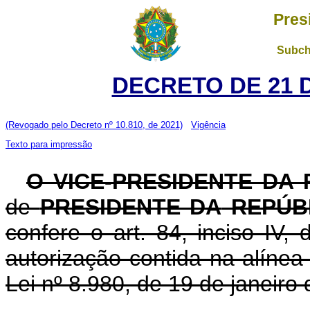
Pres
Subch
DECRETO DE 21 
(Revogado pelo Decreto nº 10.810, de 2021)
Vigência
Texto para impressão
O VICE-PRESIDENTE DA
de
PRESIDENTE DA
REPÚB
confere o art. 84, inciso IV,
autorização contida na alínea 
Lei nº 8.980, de 19 de janeiro