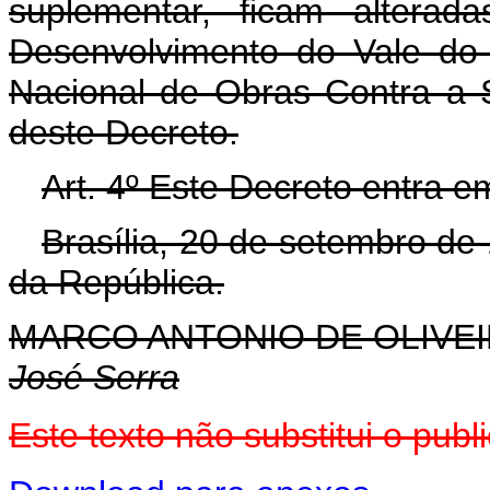
suplementar, ficam altera
Desenvolvimento do Vale do
Nacional de Obras Contra a S
deste Decreto.
Art. 4º Este Decreto entra e
Brasília, 20 de setembro de
da República.
MARCO ANTONIO DE OLIVEI
José Serra
Este texto não substitui o pu