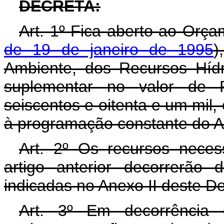
DECRETA:
Art. 1º Fica aberto ao Orça
de 19 de janeiro de 1995
)
Ambiente, dos Recursos Hídr
suplementar no valor de R
seiscentos e oitenta e um mil, 
à programação constante do A
Art. 2º Os recursos neces
artigo anterior decorrerão
indicadas no Anexo II deste D
Art. 3º Em decorrência 