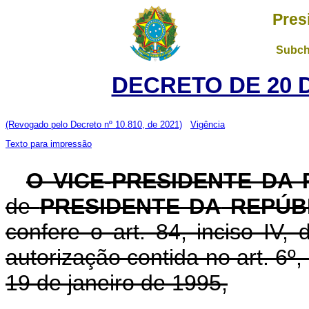
Pres
Subch
DECRETO DE 20 
(Revogado pelo Decreto nº 10.810, de 2021)
Vigência
Texto para impressão
O VICE-PRESIDENTE DA 
de
PRESIDENTE DA
REPÚB
confere o art. 84, inciso IV,
autorização contida no art. 6º, 
19 de janeiro de 1995,