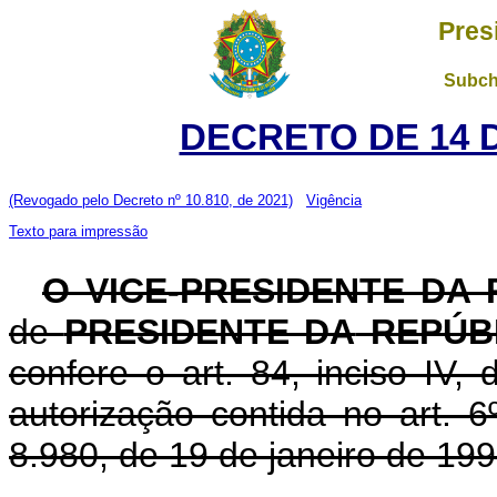
Pres
Subch
DECRETO DE 14 
(Revogado pelo Decreto nº 10.810, de 2021)
Vigência
Texto para impressão
O VICE-PRESIDENTE DA
de
PRESIDENTE DA
REPÚB
confere o art. 84, inciso IV,
autorização contida no art. 6º
8.980, de 19 de janeiro de 199