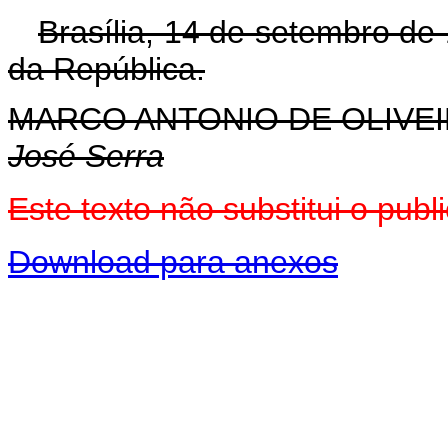
Brasília, 14 de setembro de
da República.
MARCO ANTONIO DE OLIVEI
José Serra
Este texto não substitui o pu
Download para anexos