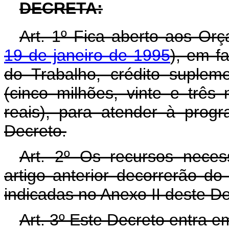
DECRETA:
Art. 1º Fica aberto aos Or
19 de janeiro de 1995
), em fa
do Trabalho, crédito suplem
(cinco milhões, vinte e três
reais), para atender à prog
Decreto.
Art. 2º Os recursos neces
artigo anterior decorrerão d
indicadas no Anexo II deste D
Art. 3º Este Decreto entra e