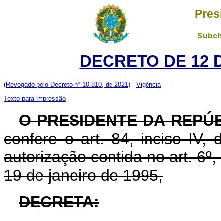
Pres
Subch
DECRETO DE 12 
(Revogado pelo Decreto nº 10.810, de 2021)
Vigência
Texto para impressão
O PRESIDENTE DA REPÚ
confere o art. 84, inciso IV,
autorização contida no art. 6º, 
19 de janeiro de 1995,
DECRETA: