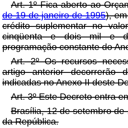
Art. 1º Fica aberto ao Orça
de 19 de janeiro de 1995
), em
crédito suplementar no val
cinqüenta e dois mil e d
programação constante do Ane
Art. 2º Os recursos neces
artigo anterior decorrerão
indicadas no Anexo II deste D
Art. 3º Este Decreto entra e
Brasília, 12 de setembro de
da República.