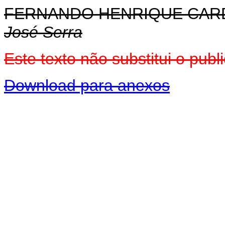
FERNANDO HENRIQUE CA
José Serra
Este texto não substitui o pu
Download para anexos