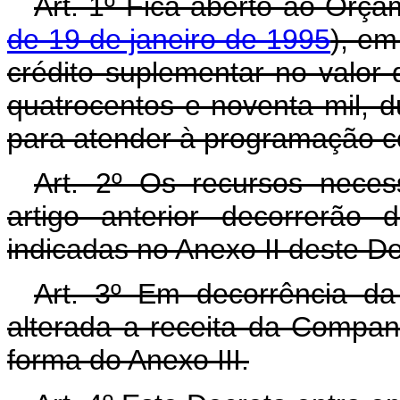
Art. 1º Fica aberto ao Orça
de 19 de janeiro de 1995
), em
crédito suplementar no valor
quatrocentos e noventa mil, d
para atender à programação co
Art. 2º Os recursos neces
artigo anterior decorrerão
indicadas no Anexo II deste D
Art. 3º Em decorrência da 
alterada a receita da Compan
forma do Anexo III.