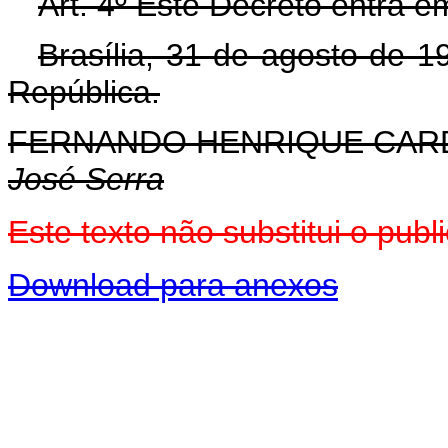
Art. 4º Este Decreto entra e
Brasília, 31 de agosto de 
República.
FERNANDO HENRIQUE CA
José Serra
Este texto não substitui o pu
Download para anexos