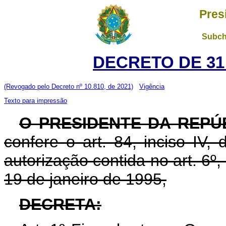
Pres
Subch
DECRETO DE 31
(Revogado pelo Decreto nº 10.810, de 2021)
Vigência
Texto para impressão
O PRESIDENTE DA REPÚ
confere o art. 84, inciso IV,
autorização contida no art. 6º, 
19 de janeiro de 1995,
DECRETA: