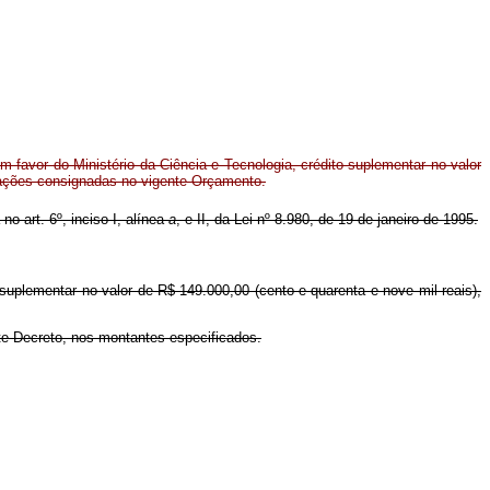
 favor do Ministério da Ciência e Tecnologia, crédito suplementar no valor
tações consignadas no vigente Orçamento.
no art. 6º, inciso I, alínea
a
, e II, da Lei nº 8.980, de 19 de janeiro de 1995.
o suplementar no valor de R$ 149.000,00 (cento e quarenta e nove mil reais),
ste Decreto, nos montantes especificados.