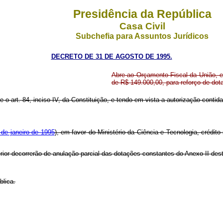
Presidência da República
Casa Civil
Subchefia para Assuntos Jurídicos
DECRETO DE 31 DE AGOSTO DE 1995.
Abre ao Orçamento Fiscal da União, em
de R$ 149.000,00, para reforço de do
e o art. 84, inciso IV, da Constituição, e tendo em vista a autorização contida 
 de janeiro de 1995
), em favor do Ministério da Ciência e Tecnologia, crédit
erior decorrerão de anulação parcial das dotações constantes do Anexo II de
blica.