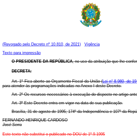
(Revogado pelo Decreto nº 10.810, de 2021)
Vigência
Texto para impressão
O PRESIDENTE DA REPÚBLICA
, no uso da atribuição que lhe confer
DECRETA:
Art. 1º Fica aberto ao Orçamento Fiscal da União (
Lei n° 8.980, de 19
para atender às programações indicadas no Anexo I deste Decreto.
Art. 2º Os recursos necessários à execução do disposto no artigo ant
Art. 3º Este Decreto entra em vigor na data de sua publicação.
Brasília, 31 de agosto de 1995; 174º da Independência e 107º da Repú
FERNANDO HENRIQUE CARDOSO
José Serra
Este texto não substitui o publicado no DOU de 1º.9.1995