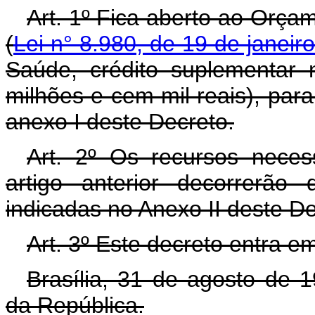
Art. 1º Fica aberto ao Orça
(
Lei n° 8.980, de 19 de janeir
Saúde, crédito suplementar 
milhões e cem mil reais), par
anexo I deste Decreto.
Art. 2º Os recursos neces
artigo anterior decorrerão
indicadas no Anexo II deste D
Art. 3º Este decreto entra e
Brasília, 31 de agosto de 
da República.