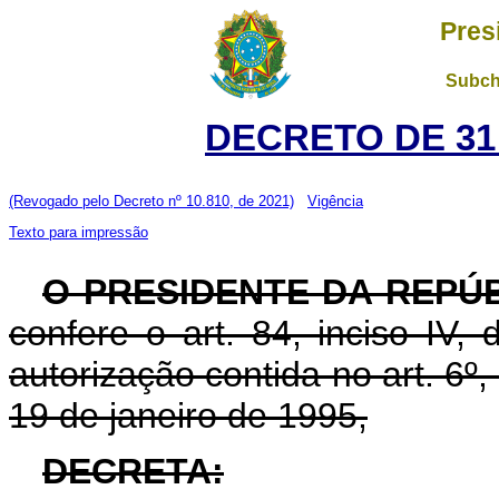
Pres
Subch
DECRETO DE 31
(Revogado pelo Decreto nº 10.810, de 2021)
Vigência
Texto para impressão
O PRESIDENTE DA REPÚ
confere o art. 84, inciso IV,
autorização contida no art. 6º, 
19 de janeiro de 1995,
DECRETA: