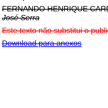
FERNANDO HENRIQUE CA
José Serra
Este texto não substitui o pu
Download para anexos