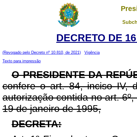
Pres
Subch
DECRETO DE 16
(Revogado pelo Decreto nº 10.810, de 2021)
Vigência
Texto para impressão
O PRESIDENTE DA REPÚ
confere o art. 84, inciso IV,
autorização contida no art. 6º, 
19 de janeiro de 1995,
DECRETA: