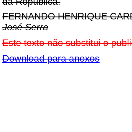
da República.
FERNANDO HENRIQUE CA
José Serra
Este texto não substitui o pu
Download para anexos