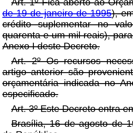
Art. 1º Fica aberto ao Orça
de 19 de janeiro de 1995
), e
crédito suplementar no val
quarenta e um mil reais), par
Anexo I deste Decreto.
Art. 2º Os recursos neces
artigo anterior são provenie
orçamentária indicada no An
especificado.
Art. 3º Este Decreto entra e
Brasília, 16 de agosto de 