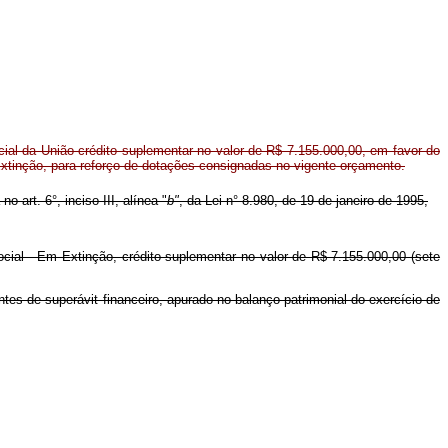
al da União crédito suplementar no valor de R$ 7.155.000,00, em favor do
xtinção, para reforço de dotações consignadas no vigente orçamento.
o art. 6°, inciso III, alínea "
b"
, da Lei n° 8.980, de 19 de janeiro de 1995,
ocial - Em Extinção, crédito suplementar no valor de R$ 7.155.000,00 (sete
tes de superávit financeiro, apurado no balanço patrimonial do exercício de