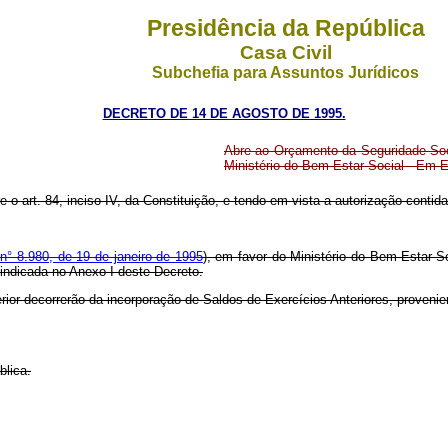
Presidência da República
Casa Civil
Subchefia para Assuntos Jurídicos
DECRETO DE 14 DE AGOSTO DE 1995.
Abre ao Orçamento da Seguridade Soci
Ministério do Bem-Estar Social - Em E
 o art. 84, inciso IV, da Constituição, e tendo em vista a autorização contida n
 n° 8.980, de 19 de janeiro de 1995
), em favor do Ministério do Bem-Estar S
 indicada no Anexo I deste Decreto.
rior decorrerão da incorporação de Saldos de Exercícios Anteriores, provenien
blica.