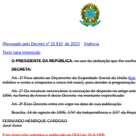
(Revogado pelo Decreto nº 10.810, de 2021)
Vigência
Texto para impressão
O PRESIDENTE DA REPÚBLICA
, no uso da atribuição que lhe confere
DECRETA:
Art. 1º Fica aberto ao Orçamento da Seguridade Social da União (
Lei
milhões e cento e cinqüenta e cinco mil reais), para atender à programação
Art. 2° Os recursos necessários à execução do disposto no artigo ante
1994, na forma do Anexo II deste Decreto, no montante especificado.
Art. 3º Este Decreto entra em vigor na data de sua publicação.
Brasília, 14 de agosto de 1995; 174° da Independência e 107° da Repú
FERNANDO HENRIQUE CARDOSO
José Serra
Este texto não substitui o publicado no DOU de 15.8.1995