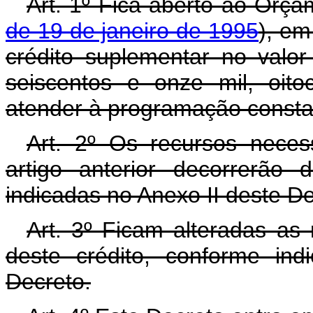
Art. 1º Fica aberto ao Orça
de 19 de janeiro de 1995
), em
crédito suplementar no valor
seiscentos e onze mil, oito
atender à programação consta
Art. 2º Os recursos neces
artigo anterior decorrerão
indicadas no Anexo II deste D
Art. 3º Ficam alteradas as 
deste crédito, conforme in
Decreto.