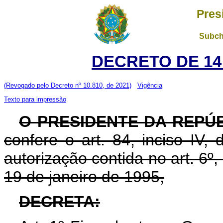
Pres
Subch
DECRETO DE 14
(Revogado pelo Decreto nº 10.810, de 2021)
Vigência
Texto para impressão
O PRESIDENTE DA REPÚ
confere o art. 84, inciso IV,
autorização contida no art. 6º, 
19 de janeiro de 1995,
DECRETA: