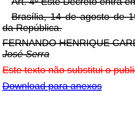
Art. 4º Este Decreto entra e
Brasília, 14 de agosto de 
da República.
FERNANDO HENRIQUE CA
José Serra
Este texto não substitui o pu
Download para anexos