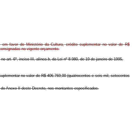
em favor do Ministério da Cultura, crédito suplementar no valor de R$
 consignadas no vigente orçamento.
no art. 6º, inciso III, alínea
b
, da Lei nº 8.980, de 19 de janeiro de 1995,
o suplementar no valor de R$ 406.769,00 (quatrocentos e seis mil, setecentos
a do Anexo II deste Decreto, nos montantes especificados.