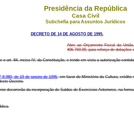
Presidência da República
Casa Civil
Subchefia para Assuntos Jurídicos
DECRETO DE 14 DE AGOSTO DE 1995.
Abre ao Orçamento Fiscal da União, 
406.769,00, para reforço de dotações
e o art. 84, inciso IV, da Constituição, e tendo em vista a autorização contida 
° 8.980, de 19 de janeiro de 1995
, em favor do Ministério da Cultura, crédit
deste Decreto.
rior decorrerão da incorporação de Saldos de Exercícios Anteriores, na form
blica.