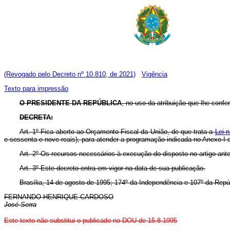
(Revogado pelo Decreto nº 10.810, de 2021)
Vigência
Texto para impressão
O PRESIDENTE DA REPÚBLICA
, no uso da atribuição que lhe confer
DECRETA:
Art. 1º Fica aberto ao Orçamento Fiscal da União, de que trata a
Lei n
e sessenta e nove reais), para atender a programação indicada no Anexo I 
Art. 2º Os recursos necessários à execução do disposto no artigo ante
Art. 3º Este decreto entra em vigor na data de sua publicação.
Brasília, 14 de agosto de 1995; 174º da Independência e 107º da Repú
FERNANDO HENRIQUE CARDOSO
José Serra
Este texto não substitui o publicado no DOU de 15.8.1995