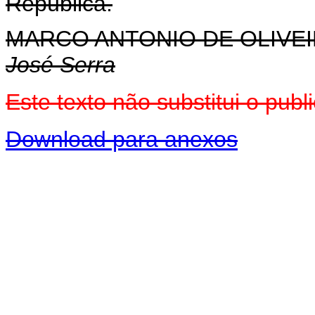
República.
MARCO ANTONIO DE OLIVEI
José Serra
Este texto não substitui o pu
Download para anexos