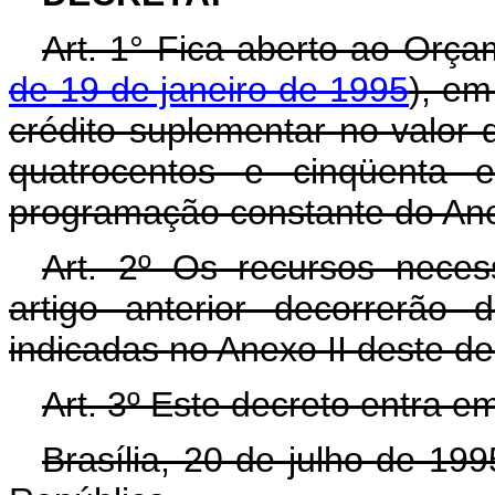
Art. 1° Fica aberto ao Orça
de 19 de janeiro de 1995
), em
crédito suplementar no valor 
quatrocentos e cinqüenta e
programação constante do Ane
Art. 2º Os recursos neces
artigo anterior decorrerão
indicadas no Anexo II deste d
Art. 3º Este decreto entra e
Brasília, 20 de julho de 19