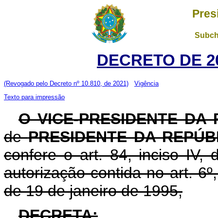
Pres
Subch
DECRETO DE 20
(Revogado pelo Decreto nº 10.810, de 2021)
Vigência
Texto para impressão
O VICE-PRESIDENTE DA
de
PRESIDENTE DA REPÚB
confere o art. 84, inciso IV,
autorização contida no art. 6º, 
de 19 de janeiro de 1995,
DECRETA: