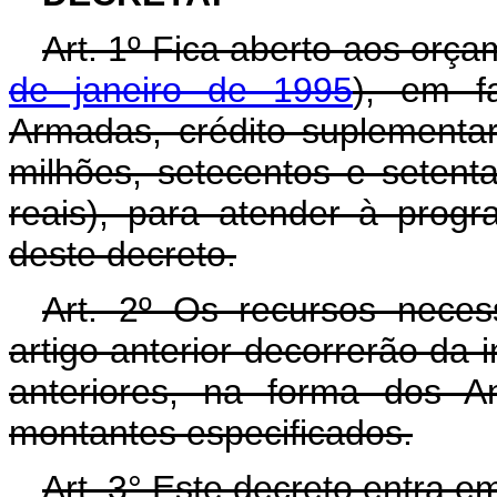
Art. 1º Fica aberto aos orç
de janeiro de 1995
), em f
Armadas, crédito suplementar
milhões, setecentos e setenta
reais), para atender à prog
deste decreto.
Art. 2º Os recursos neces
artigo anterior decorrerão da 
anteriores, na forma dos A
montantes especificados.
Art. 3° Este decreto entra e