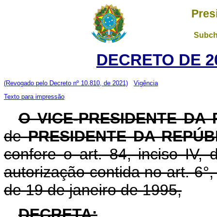
Pres
Subch
DECRETO DE 20
(Revogado pelo Decreto nº 10.810, de 2021)
Vigência
Texto para impressão
O VICE-PRESIDENTE DA
de
PRESIDENTE DA REPÚB
confere o art. 84, inciso IV,
autorização contida no art. 6°, i
de 19 de janeiro de 1995,
DECRETA: