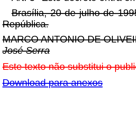
Brasília, 20 de julho de 19
República.
MARCO ANTONIO DE OLIVEI
José Serra
Este texto não substitui o pu
Download para anexos