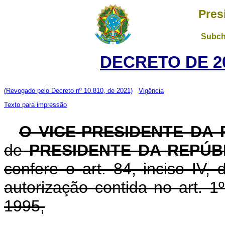
Pres
Subch
DECRETO DE 20
(Revogado pelo Decreto nº 10.810, de 2021)
Vigência
Texto para impressão
O VICE-PRESIDENTE DA
de
PRESIDENTE DA REPÚB
confere o art. 84, inciso IV,
autorização contida no art. 1
1995,