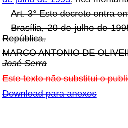
Art. 3° Este decreto entra e
Brasília, 20 de julho de 19
República.
MARCO ANTONIO DE OLIVEI
José Serra
Este texto não substitui o pu
Download para anexos