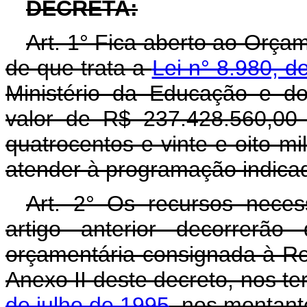
DECRETA:
Art. 1° Fica aberto ao Orça
de que trata a
Lei n° 8.980, d
Ministério da Educação e do
valor de R$ 237.428.560,00 
quatrocentos e vinte e oito mi
atender à programação indicad
Art. 2° Os recursos neces
artigo anterior decorrerão
orçamentária consignada à Re
Anexo II deste decreto, nos t
de julho de 1995
, nos montant