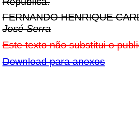
República.
FERNANDO HENRIQUE CA
José Serra
Este texto não substitui o pu
Download para anexos