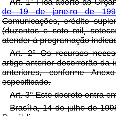
Art. 1° Fica aberto ao Orça
de 19 de janeiro de 199
Comunicações, crédito supl
(duzentos e sete mil, setece
atender à programação indicad
Art. 2° Os recursos neces
artigo anterior decorrerão da 
anteriores, conforme Anex
especificado.
Art. 3° Este decreto entra e
Brasília, 14 de julho de 19