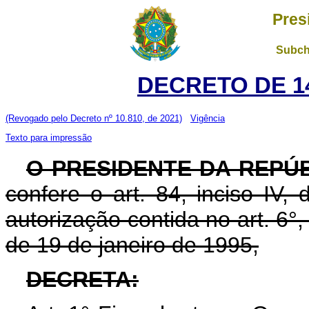
Pres
Subch
DECRETO DE 14
(Revogado pelo Decreto nº 10.810, de 2021)
Vigência
Texto para impressão
O PRESIDENTE DA REPÚ
confere o art. 84, inciso IV,
autorização contida no art. 6°, i
de 19 de janeiro de 1995,
DECRETA: