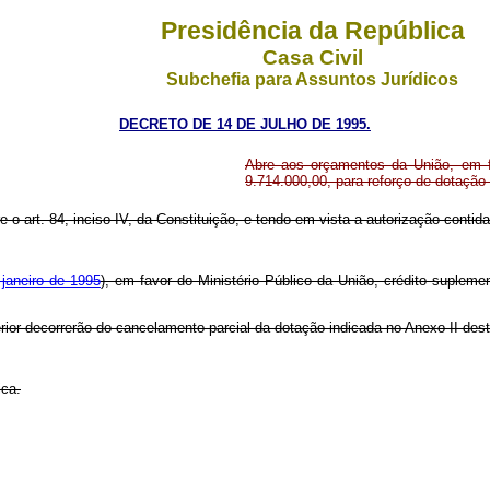
Presidência da República
Casa Civil
Subchefia para Assuntos Jurídicos
DECRETO DE 14 DE JULHO DE 1995.
Abre aos orçamentos da União, em fa
9.714.000,00, para reforço de dotação
e o art. 84, inciso IV, da Constituição, e tendo em vista a autorização contida 
 janeiro de 1995
), em favor do Ministério Público da União, crédito supleme
rior decorrerão do cancelamento parcial da dotação indicada no Anexo II des
ica.