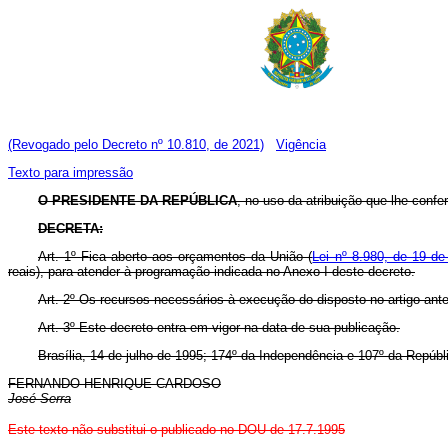
(Revogado pelo Decreto nº 10.810, de 2021)
Vigência
Texto para impressão
O PRESIDENTE DA REPÚBLICA
, no uso da atribuição que lhe confer
DECRETA:
Art. 1º Fica aberto aos orçamentos da União (
Lei nº 8.980, de 19 de
reais), para atender à programação indicada no Anexo I deste decreto.
Art. 2º Os recursos necessários à execução do disposto no artigo ante
Art. 3º Este decreto entra em vigor na data de sua publicação.
Brasília, 14 de julho de 1995; 174º da Independência e 107º da Repúbl
FERNANDO HENRIQUE CARDOSO
José Serra
Este texto não substitui o publicado no DOU de 17.7.1995