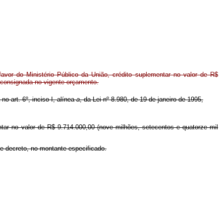
vor do Ministério Público da União, crédito suplementar no valor de R$
 consignada no vigente orçamento.
no art. 6º, inciso I, alínea
a
, da Lei nº 8.980, de 19 de janeiro de 1995,
ntar no valor de R$ 9.714.000,00 (nove milhões, setecentos e quatorze mil
te decreto, no montante especificado.