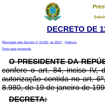
Pres
Subch
DECRETO DE 11
(Revogado pelo Decreto nº 10.810, de 2021)
Vigência
Texto para impressão
O PRESIDENTE DA REPÚ
confere o art. 84, inciso IV,
autorização contida no art. 6º,
8.980, de 19 de janeiro de 199
DECRETA: