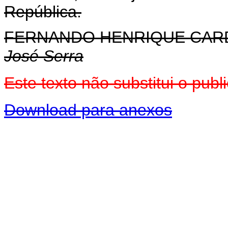
República.
FERNANDO HENRIQUE CA
José Serra
Este texto não substitui o pu
Download para anexos