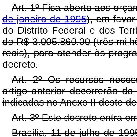
Art. 1º Fica aberto aos orç
de janeiro de 1995
), em favor
do Distrito Federal e dos Terr
de R$ 3.005.860,00 (três milhõ
reais), para atender às prog
decreto.
Art. 2º Os recursos neces
artigo anterior decorrerão d
indicadas no Anexo II deste d
Art. 3º Este decreto entra e
Brasília, 11 de julho de 19