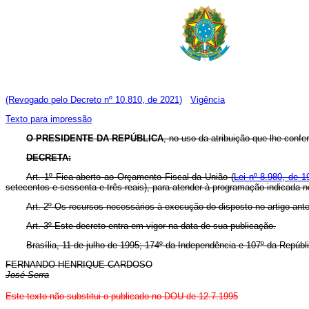
(Revogado pelo Decreto nº 10.810, de 2021)
Vigência
Texto para impressão
O PRESIDENTE DA REPÚBLICA
, no uso da atribuição que lhe confere
DECRETA:
Art. 1º Fica aberto ao Orçamento Fiscal da União (
Lei nº 8.980, de 1
setecentos e sessenta e três reais), para atender à programação indicada n
Art. 2º Os recursos necessários à execução do disposto no artigo ante
Art. 3º Este decreto entra em vigor na data de sua publicação.
Brasília, 11 de julho de 1995; 174º da Independência e 107º da Repúbl
FERNANDO HENRIQUE CARDOSO
José Serra
Este texto não substitui o publicado no DOU de 12.7.1995