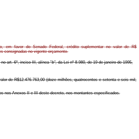
o, em favor do Senado Federal, crédito suplementar no valor de R$
ões consignadas no vigente orçamento.
o art. 6º, inciso III, alínea "
b",
da Lei nº 8.980, de 19 de janeiro de 1995,
alor de R$12.476.763,00 (doze milhões, quatrocentos e setenta e seis mil,
os nos Anexos II e III deste decreto, nos montantes especificados.