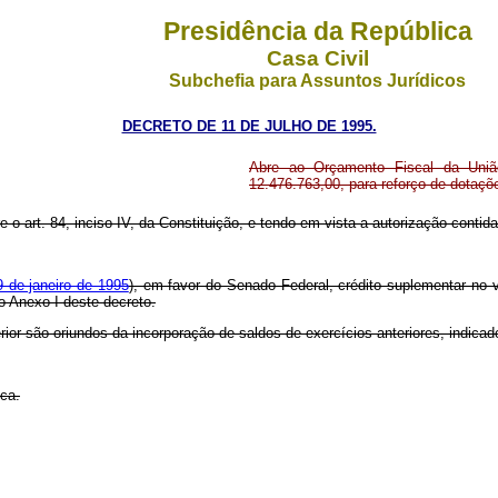
Presidência da República
Casa Civil
Subchefia para Assuntos Jurídicos
DECRETO DE 11 DE JULHO DE 1995.
Abre ao Orçamento Fiscal da Uniã
12.476.763,00, para reforço de dotaç
 o art. 84, inciso IV, da Constituição, e tendo em vista a autorização contida n
9 de janeiro de 1995
), em favor do Senado Federal, crédito suplementar no v
o Anexo I deste decreto.
rior são oriundos da incorporação de saldos de exercícios anteriores, indicad
ica.