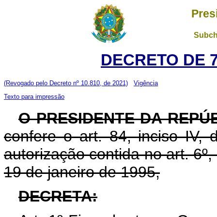
Pres
Subch
DECRETO DE 7
(Revogado pelo Decreto nº 10.810, de 2021)
Vigência
Texto para impressão
O PRESIDENTE DA REPÚ
confere o art. 84, inciso IV,
autorização contida no art. 6º, 
19 de janeiro de 1995,
DECRETA: