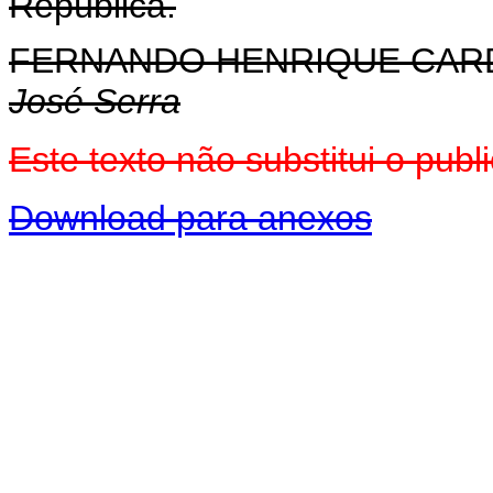
República.
FERNANDO HENRIQUE CA
José Serra
Este texto não substitui o pu
Download para anexos