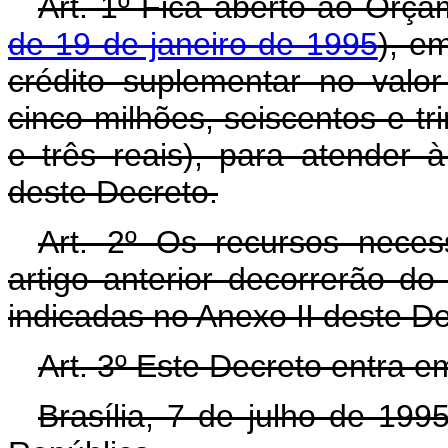
Art. 1º Fica aberto ao Orça
de 19 de janeiro de 1995
), e
crédito suplementar no valo
cinco milhões, seiscentos e tri
e três reais), para atender
deste Decreto.
Art. 2º Os recursos neces
artigo anterior decorrerão d
indicadas no Anexo II deste D
Art. 3º Este Decreto entra e
Brasília, 7 de julho de 19