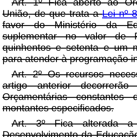
Art. 1º Fica aberto ao O
União, de que trata a
Lei nº 
favor do Ministério da E
suplementar no valor de R
quinhentos e setenta e um mi
para atender à programação in
Art. 2º Os recursos neces
artigo anterior decorrerã
Orçamentárias constantes 
montantes especificados.
Art. 3º Fica alterada 
Desenvolvimento da Educação,