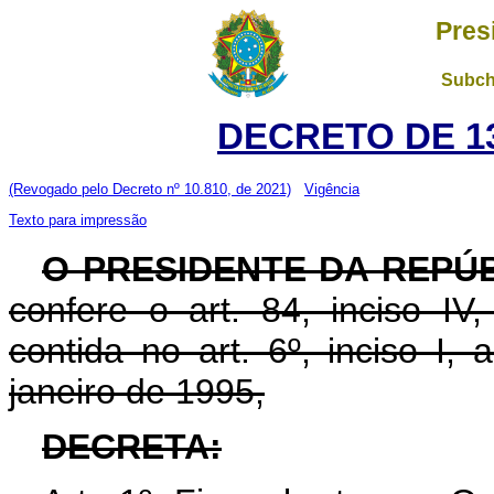
Pres
Subch
DECRETO DE 13
(Revogado pelo Decreto nº 10.810, de 2021)
Vigência
Texto para impressão
O PRESIDENTE DA REPÚ
confere o art. 84, inciso IV
contida no art. 6º, inciso I,
janeiro de 1995,
DECRETA: