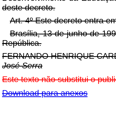
deste decreto.
Art. 4º Este decreto entra e
Brasília, 13 de junho de 19
República.
FERNANDO HENRIQUE CA
José Serra
Este texto não substitui o pu
Download para anexos