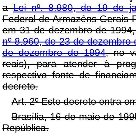
a
Lei nº. 8.980, de 19 de j
Federal de Armazéns Gerais Fe
em 31 de dezembro de 1994, c
nº 8.960, de 23 de dezembro
de dezembro de 1994
, no v
reais), para atender à pro
respectiva fonte de financia
decreto.
Art. 2º Este decreto entra e
Brasília, 16 de maio de 19
República.