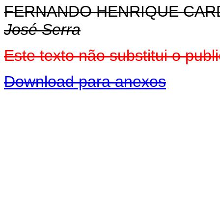
FERNANDO HENRIQUE CA
José Serra
Este texto não substitui o pu
Download para anexos