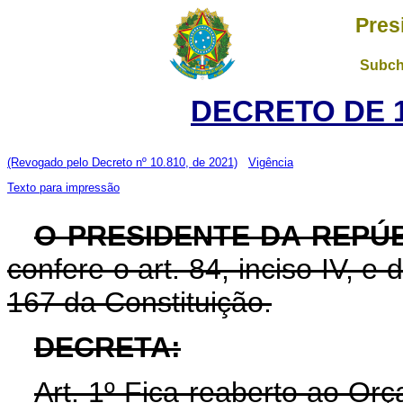
Pres
Subch
DECRETO DE 1
(Revogado pelo Decreto nº 10.810, de 2021)
Vigência
Texto para impressão
O PRESIDENTE DA REPÚ
confere o art. 84, inciso IV, e
167 da Constituição.
DECRETA:
Art. 1º Fica reaberto ao Or