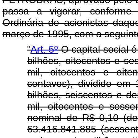
passa a vigorar, conforme 
Ordinária de acionistas daq
março de 1995, com a seguint
"
Art. 5º
O capital social 
bilhões, oitocentos e s
mil, oitocentos e oit
centavos), dividido em 
bilhões, seiscentos e de
mil, oitocentos e sesse
nominal de R$ 0,10 (d
63.416.841.885 (sessent