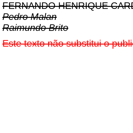
FERNANDO HENRIQUE CA
Pedro Malan
Raimundo Brito
Este texto não substitui o pu