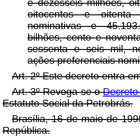
e dezesseis milhões, oi
oitocentos e oitenta
nominativas e 45.193
bilhões, cento e novent
sessenta e seis mil, 
ações preferenciais nomi
Art. 2º Este decreto entra e
Art. 3º Revoga-se o
Decreto
Estatuto Social da Petrobrás.
Brasília, 16 de maio de 19
República.