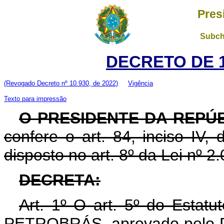
Pres
Subch
DECRETO DE 1
(Revogado Decreto nº 10.930, de 2022)
Vigência
Texto para impressão
O PRESIDENTE DA REPÚ
confere o art. 84, inciso IV,
disposto no art. 8º da Lei nº 
DECRETA:
Art. 1º O art. 5º do Estatut
PETROBRÁS, aprovado pelo D