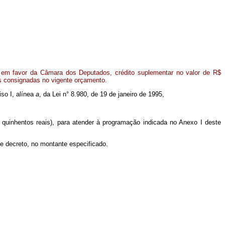
 em favor da Câmara dos Deputados, crédito suplementar no valor de R$
es consignadas no vigente orçamento.
iso I, alínea
a
, da Lei n° 8.980, de 19 de janeiro de 1995,
 quinhentos reais), para atender à programação indicada no Anexo I deste
te decreto, no montante especificado.