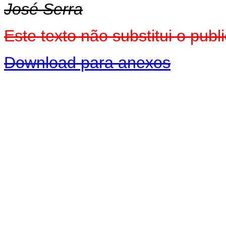
José Serra
Este texto não substitui o pu
Download para anexos