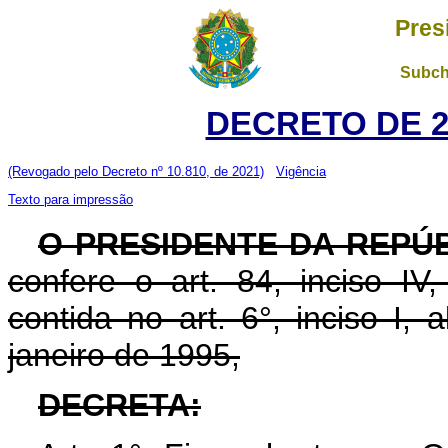
Pres
Subch
DECRETO DE 27
(Revogado pelo Decreto nº 10.810, de 2021)
Vigência
Texto para impressão
O PRESIDENTE DA REPÚ
confere o art. 84, inciso IV
contida no art. 6°, inciso I, 
janeiro de 1995,
DECRETA: