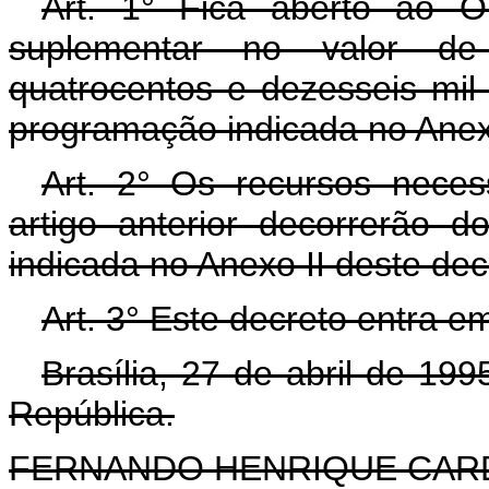
Art. 1° Fica aberto ao O
suplementar no valor de
quatrocentos e dezesseis mil 
programação indicada no Anexo
Art. 2° Os recursos neces
artigo anterior decorrerão 
indicada no Anexo II deste dec
Art. 3° Este decreto entra e
Brasília, 27 de abril de 19
República.
FERNANDO HENRIQUE CA