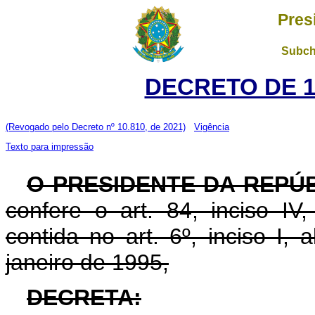
Pres
Subch
DECRETO DE 10
(Revogado pelo Decreto nº 10.810, de 2021)
Vigência
Texto para impressão
O PRESIDENTE DA REPÚ
confere o art. 84, inciso IV
contida no art. 6º, inciso I, 
janeiro de 1995,
DECRETA: