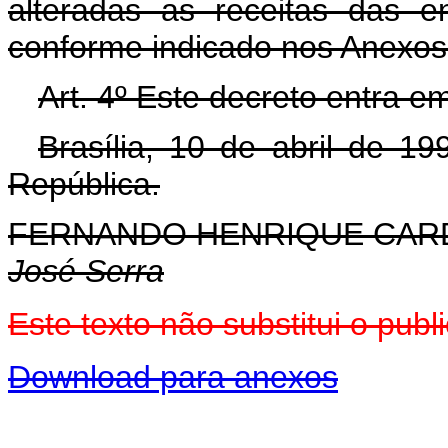
alteradas as receitas das en
conforme indicado nos Anexos I
Art. 4º Este decreto entra e
Brasília, 10 de abril de 1
República.
FERNANDO HENRIQUE CA
José Serra
Este texto não substitui o pu
Download para anexos