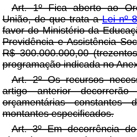
Art. 1º Fica aberto ao O
União, de que trata a
Lei nº 
favor do Ministério da Educaç
Previdência e Assistência Soc
R$ 300.000.000,00 (trezentos
programação indicada no Anexo
Art. 2º Os recursos neces
artigo anterior decorrerã
orçamentárias constantes 
montantes especificados.
Art. 3º Em decorrência do