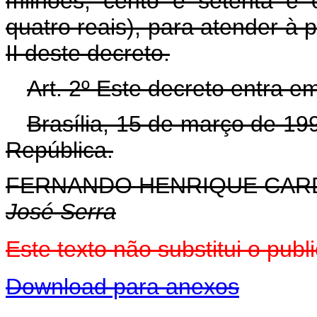
milhões, cento e setenta e 
quatro reais), para atender à
II deste decreto.
Art. 2º Este decreto entra e
Brasília, 15 de março de 19
República.
FERNANDO HENRIQUE CA
José Serra
Este texto não substitui o pu
Download para anexos