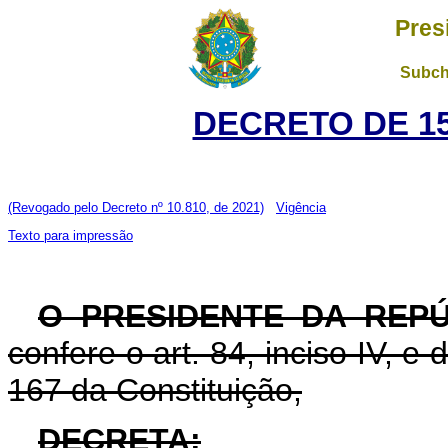
Pres
Subch
DECRETO DE 15
(Revogado pelo Decreto nº 10.810, de 2021)
Vigência
Texto para impressão
O PRESIDENTE DA REPÚ
confere o art. 84, inciso IV, e
167 da Constituição,
DECRETA: