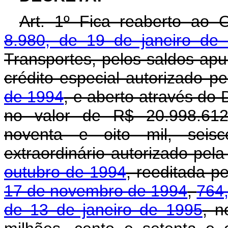
Art. 1º Fica reaberto ao 
8.980, de 19 de janeiro de
Transportes, pelos saldos a
crédito especial autorizado p
de 1994
, e aberto através do
no valor de R$ 20.998.612,
noventa e oito mil, seisc
extraordinário autorizado pel
outubro de 1994
, reeditada p
17 de novembro de 1994
,
764
de 13 de janeiro de 1995
, n