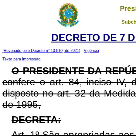
Pres
Subch
DECRETO DE 7 D
(Revogado pelo Decreto nº 10.810, de 2021)
Vigência
Texto para impressão
O PRESIDENTE DA REPÚ
confere o art. 84, inciso IV,
disposto no art. 32 da Medida
de 1995,
DECRETA:
Art. 1º São apropriadas aos