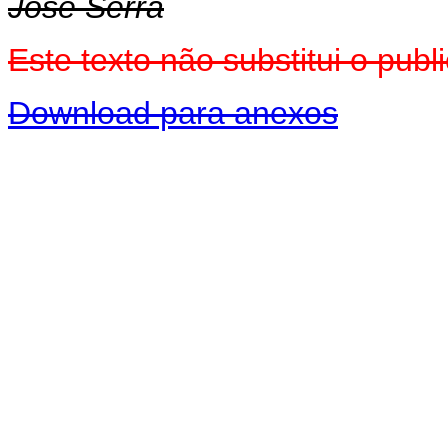
José Serra
Este texto não substitui o pu
Download para anexos