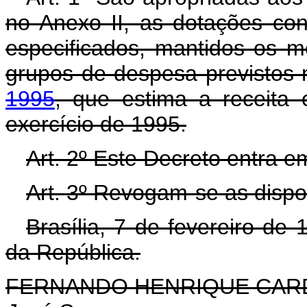
no Anexo II, as dotações co
especificados, mantidos os m
grupos de despesa previstos
1995
, que estima a receita
exercício de 1995.
Art. 2º Este Decreto entra e
Art. 3º Revogam-se as dispo
Brasília, 7 de fevereiro de
da República.
FERNANDO HENRIQUE CA