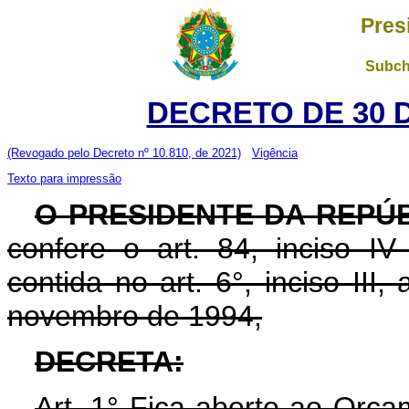
Pres
Subch
DECRETO DE 30 
(Revogado pelo Decreto nº 10.810, de 2021)
Vigência
Texto para impressão
O PRESIDENTE DA REPÚ
confere o art. 84, inciso IV
contida no art. 6°, inciso III, 
novembro de 1994,
DECRETA:
Art. 1° Fica aberto ao Orça