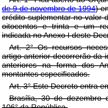
de 9 de novembro de 1994
) e
crédito suplementar no valor 
oitocentos e trinta e um r
indicada no Anexo I deste Dec
Art. 2° Os recursos neces
artigo anterior decorrerão da 
anteriores na forma dos An
montantes especificados.
Art. 3° Este Decreto entra e
Brasília, 30 de dezembro 
106° da República.