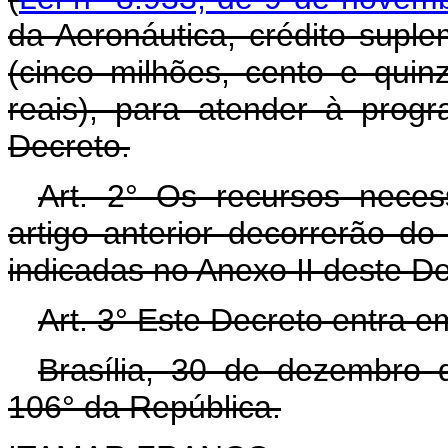
da Aeronáutica, crédito supl
(cinco milhões, cento e quin
reais), para atender à prog
Decreto.
Art. 2° Os recursos neces
artigo anterior decorrerão d
indicadas no Anexo II deste D
Art. 3° Este Decreto entra e
Brasília, 30 de dezembro 
106° da República.