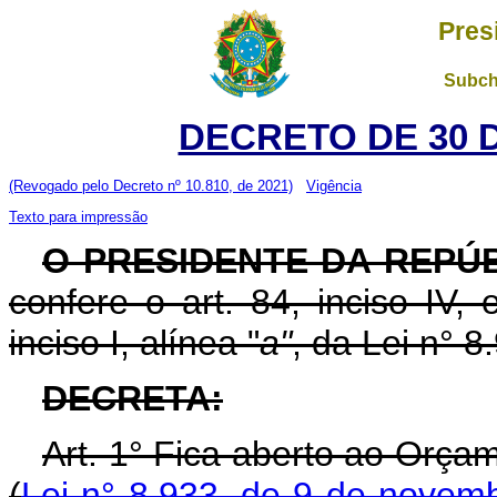
Pres
Subch
DECRETO DE 30 
(Revogado pelo Decreto nº 10.810, de 2021)
Vigência
Texto para impressão
O PRESIDENTE DA REPÚ
confere o art. 84, inciso IV, 
inciso I, alínea "
a"
, da Lei n° 
DECRETA:
Art. 1° Fica aberto ao Orça
(
Lei n° 8.933, de 9 de novem