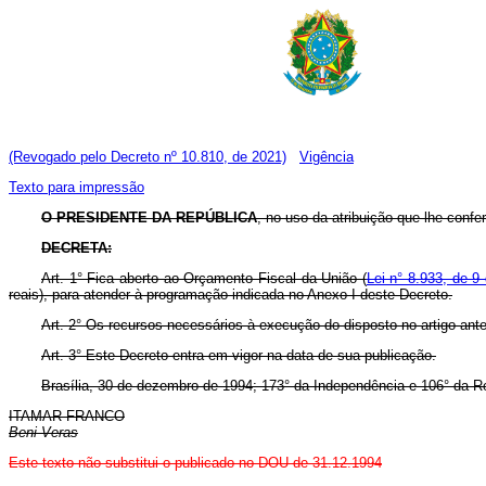
(Revogado pelo Decreto nº 10.810, de 2021)
Vigência
Texto para impressão
O PRESIDENTE DA REPÚBLICA
, no uso da atribuição que lhe confere
DECRETA:
Art. 1° Fica aberto ao Orçamento Fiscal da União (
Lei n° 8.933, de 
reais), para atender à programação indicada no Anexo I deste Decreto.
Art. 2° Os recursos necessários à execução do disposto no artigo ant
Art. 3° Este Decreto entra em vigor na data de sua publicação.
Brasília, 30 de dezembro de 1994; 173° da Independência e 106° da R
ITAMAR FRANCO
Beni Veras
Este texto não substitui o publicado no DOU de 31.12.1994