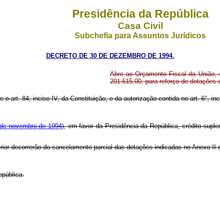
Presidência da República
Casa Civil
Subchefia para Assuntos Jurídicos
DECRETO DE 30 DE DEZEMBRO DE 1994.
Abre ao Orçamento Fiscal da União, e
201.615,00, para reforço de dotações
 o art. 84, inciso IV, da Constituição, e da autorização contida no art. 6°, inci
9 de novembro de 1994
), em favor da Presidência da República, crédito supl
erior decorrerão do cancelamento parcial das dotações indicadas no Anexo II 
epública.