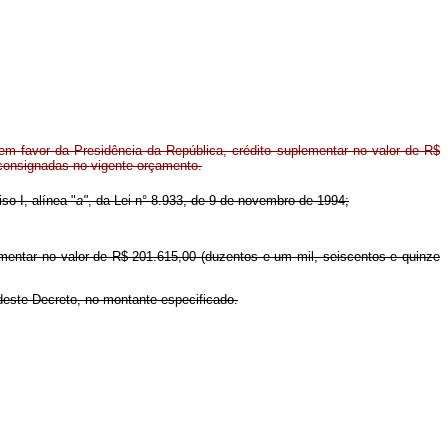
m favor da Presidência da República, crédito suplementar no valor de R$
 consignadas no vigente orçamento.
so I, alínea "
a"
, da Lei n° 8.933, de 9 de novembro de 1994;
ementar no valor de R$ 201.615,00 (duzentos e um mil, seiscentos e quinze
deste Decreto, no montante especificado.