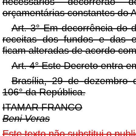
necessários decorrerão 
orçamentárias constantes do A
Art. 3° Em decorrência do d
receitas dos fundos e das e
ficam alteradas de acordo com 
Art. 4° Este Decreto entra e
Brasília, 29 de dezembro 
106° da República.
ITAMAR FRANCO
Beni Veras
Este texto não substitui o pu