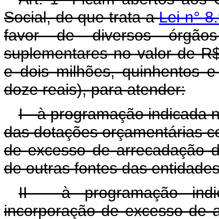
Social, de que trata a
Lei n° 8
favor de diversos órgãos
suplementares no valor de R$
e dois milhões, quinhentos e
doze reais), para atender:
I - à programação indicada 
das dotações orçamentárias co
de excesso de arrecadação d
de outras fontes das entidades
II - à programação ind
incorporação de excesso de a