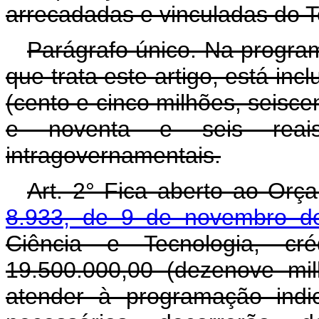
arrecadadas e vinculadas do T
Parágrafo único. Na progra
que trata este artigo, está in
(cento e cinco milhões, seisce
e noventa e seis reais)
intragovernamentais.
Art. 2° Fica aberto ao Orç
8.933, de 9 de novembro d
Ciência e Tecnologia, cr
19.500.000,00 (dezenove mil
atender à programação indi