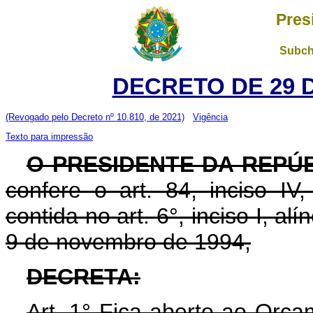
Pres
Subch
DECRETO DE 29 
(Revogado pelo Decreto nº 10.810, de 2021)
Vigência
Texto para impressão
O PRESIDENTE DA REPÚ
confere o art. 84, inciso IV
contida no art. 6°, inciso I, alí
9 de novembro de 1994,
DECRETA:
Art. 1° Fica aberto ao Orça