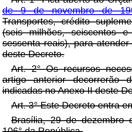
de 9 de novembro de 19
Transportes, crédito suplem
(seis milhões, seiscentos e
sessenta reais), para atende
deste Decreto.
Art. 2° Os recursos neces
artigo anterior decorrerão
indicadas no Anexo II deste D
Art. 3° Este Decreto entra e
Brasília, 29 de dezembro 
106° da República.