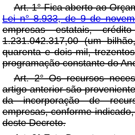
Art. 1° Fica aberto ao Orça
Lei n° 8.933, de 9 de nove
empresas estatais, crédi
1.231.042.317,00 (um bilhão
quarenta e dois mil, trezento
programação constante do Ane
Art. 2° Os recursos nece
artigo anterior são provenient
da incorporação de recurso
empresas, conforme indicado, 
deste Decreto.