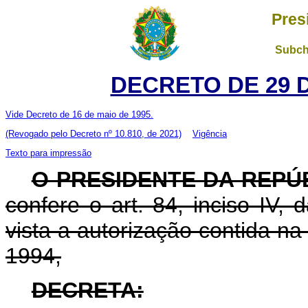
Pres
Subch
DECRETO DE 29 
Vide Decreto de 16 de maio de 1995.
(Revogado pelo Decreto nº 10.810, de 2021)
Vigência
Texto para impressão
O PRESIDENTE DA REPÚ
confere o art. 84, inciso IV,
vista a autorização contida n
1994,
DECRETA: