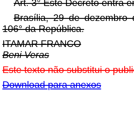
Art. 3° Este Decreto entra 
Brasília, 29 de dezembro
106° da República.
ITAMAR FRANCO
Beni Veras
Este texto não substitui o pu
Download para anexos