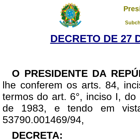
Pres
Subch
DECRETO DE 27 
O PRESIDENTE DA REPÚ
lhe conferem os arts. 84, inc
termos do art. 6°, inciso I, d
de 1983, e tendo em vist
53790.001469/94,
DECRETA: